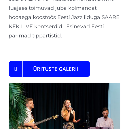
fuajees toimuvad juba kolmandat
hooaega koostöös Eesti Jazzliiduga SAARE
KEK LIVE kontserdid. Esinevad Eesti
parimad tippartistid.
Üritused Saaremaal Kuressaares
ÜRITUSTE GALERII