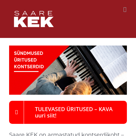
Skip
to
content
TULEVASED ÜRITUSED – KAVA
uuri siit!
Saare KEK on armastatud kontserdikoht –